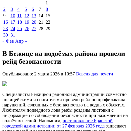
1
2
3
4
5
6
7
8
9
10
11
12
13
14
15
16
17
18
19
20
21
22
23
24
25
26
27
28
29
30
31
« Фев
Апр »
В Бежице на водоёмах района провели
рейд безопасности
Опубликовано: 2 марта 2026 в 10:57
Версия для печати
Специалисты Бежицкой районной администрации совместно
полицейскими и спасателями провели рейд по профилактике
нарушений, связанных с безопасностью на водных объектах.
Любителям подлёдного лова рыбы розданы листовки с
информацией о соблюдении безопасности при нахождении на
водоёмах весной. Напомним,
постановление Брянской
городской администрации от 27 февраля 2026 года
запрещает