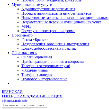
Прочие торги, аукционы, конкурсы
Муниципальные услуги
Административные регламенты
Проекты административных регламентов
Нормативные затраты на оказание муниципальных 
Ведомственные перечни муниципальных услуг
МФЦ
Госуслуги в электронной форме
Пресс-центр
Газета «Брянск»
Поздравления, обращения, выступления
Кодекс добросовестных практик
Обратная связь
Онлайн-приёмная
Приём граждан по личным вопросам
Телефоны экстренных служб
«Горячие линии»
Телефоны доверия
Правовое информирование
БРЯНСКАЯ
ГОРОДСКАЯ АДМИНИСТРАЦИЯ
официальный сайт