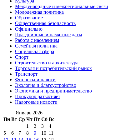
Культура
Международные и межрегиональные связи
Молодёжная политика
Образование
Общественная безопасность
Официально
Праздничные и памятные даты
Работа с населением
Семейная политика
Социальная сфера
Спорт
Строительство и архитектура
Торговля и потребительский рынок
Транспорт
Финансы и налоги
Экология и благоустройство
Экономика и предпринимательство
Прокурор разъясняет
Налоговые новости
Январь 2026
Пн
Вт
Ср
Чт
Пт
Сб
Вс
1
2
3
4
5
6
7
8
9
10
11
12
13
14
15
16
17
18