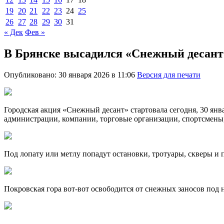
19
20
21
22
23
24
25
26
27
28
29
30
31
« Дек
Фев »
В Брянске высадился «Снежный десант
Опубликовано: 30 января 2026 в 11:06
Версия для печати
Городская акция «Снежный десант» стартовала сегодня, 30 янв
администрации, компании, торговые организации, спортсмены
Под лопату или метлу попадут остановки, тротуары, скверы и 
Покровская гора вот-вот освободится от снежных заносов под 