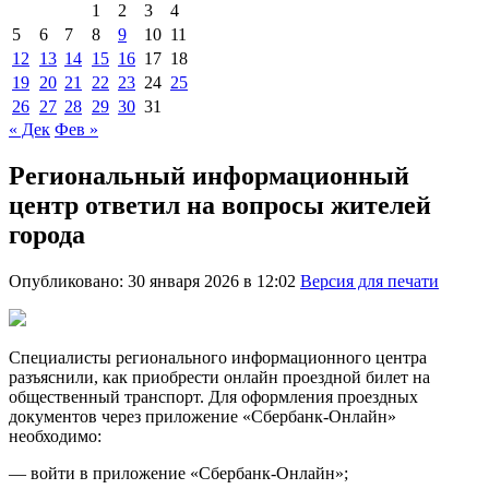
1
2
3
4
5
6
7
8
9
10
11
12
13
14
15
16
17
18
19
20
21
22
23
24
25
26
27
28
29
30
31
« Дек
Фев »
Региональный информационный
центр ответил на вопросы жителей
города
Опубликовано: 30 января 2026 в 12:02
Версия для печати
Специалисты регионального информационного центра
разъяснили, как приобрести онлайн проездной билет на
общественный транспорт. Для оформления проездных
документов через приложение «Сбербанк-Онлайн»
необходимо:
— войти в приложение «Сбербанк-Онлайн»;