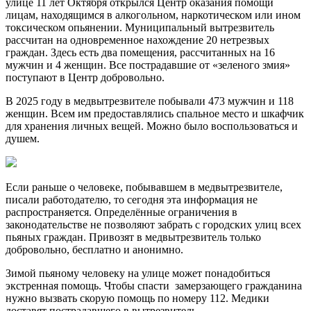
улице 11 лет Октября открылся Центр оказания помощи
лицам, находящимся в алкогольном, наркотическом или ином
токсическом опьянении. Муниципальный вытрезвитель
рассчитан на одновременное нахождение 20 нетрезвых
граждан. Здесь есть два помещения, рассчитанных на 16
мужчин и 4 женщин. Все пострадавшие от «зеленого змия»
поступают в Центр добровольно.
В 2025 году в медвытрезвителе побывали 473 мужчин и 118
женщин. Всем им предоставлялись спальное место и шкафчик
для хранения личных вещей. Можно было воспользоваться и
душем.
Если раньше о человеке, побывавшем в медвытрезвителе,
писали работодателю, то сегодня эта информация не
распространяется. Определённые ограничения в
законодательстве не позволяют забрать с городских улиц всех
пьяных граждан. Привозят в медвытрезвитель только
добровольно, бесплатно и анонимно.
Зимой пьяному человеку на улице может понадобиться
экстренная помощь. Чтобы спасти замерзающего гражданина
нужно вызвать скорую помощь по номеру 112. Медики
доставят пострадавшего в вытрезвитель.