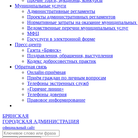
Прочие торги, аукционы, конкурсы
Муниципальные услуги
Административные регламенты
Проекты административных регламентов
Нормативные затраты на оказание муниципальных 
Ведомственные перечни муниципальных услуг
МФЦ
Госуслуги в электронной форме
Пресс-центр
Газета «Брянск»
Поздравления, обращения, выступления
Кодекс добросовестных практик
Обратная связь
Онлайн-приёмная
Приём граждан по личным вопросам
Телефоны экстренных служб
«Горячие линии»
Телефоны доверия
Правовое информирование
БРЯНСКАЯ
ГОРОДСКАЯ АДМИНИСТРАЦИЯ
официальный сайт