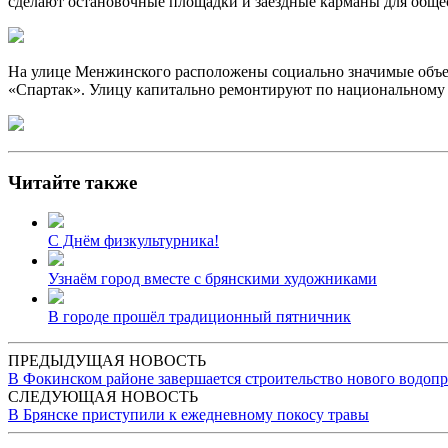
сделают остановочные площадки и заездные карманы для общес
На улице Менжинского расположены социально значимые объек
«Спартак». Улицу капитально ремонтируют по национальному п
Читайте также
С Днём физкультурника!
Узнаём город вместе с брянскими художниками
В городе прошёл традиционный пятничник
ПРЕДЫДУЩАЯ НОВОСТЬ
В Фокинском районе завершается строительство нового водоп
СЛЕДУЮЩАЯ НОВОСТЬ
В Брянске приступили к ежедневному покосу травы