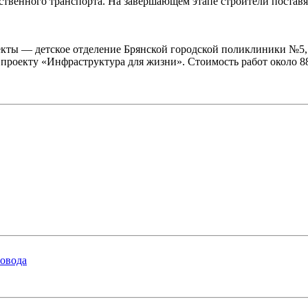
твенного транспорта. На завершающем этапе строители поставя
ты — детское отделение Брянской городской поликлиники №5, 
роекту «Инфраструктура для жизни». Стоимость работ около 88
ровода