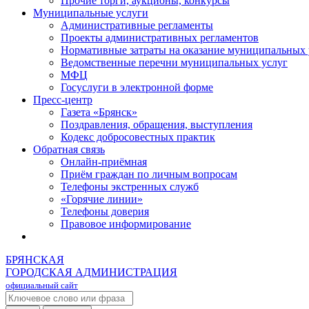
Прочие торги, аукционы, конкурсы
Муниципальные услуги
Административные регламенты
Проекты административных регламентов
Нормативные затраты на оказание муниципальных 
Ведомственные перечни муниципальных услуг
МФЦ
Госуслуги в электронной форме
Пресс-центр
Газета «Брянск»
Поздравления, обращения, выступления
Кодекс добросовестных практик
Обратная связь
Онлайн-приёмная
Приём граждан по личным вопросам
Телефоны экстренных служб
«Горячие линии»
Телефоны доверия
Правовое информирование
БРЯНСКАЯ
ГОРОДСКАЯ АДМИНИСТРАЦИЯ
официальный сайт