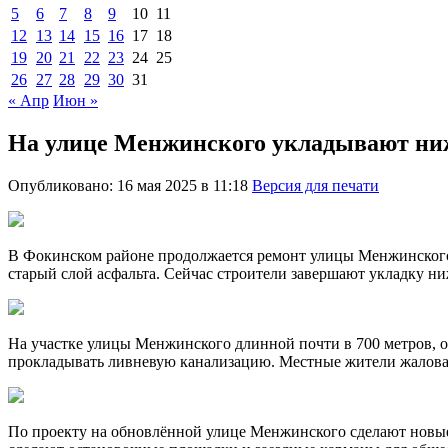
5
6
7
8
9
10
11
12
13
14
15
16
17
18
19
20
21
22
23
24
25
26
27
28
29
30
31
« Апр
Июн »
На улице Менжинского укладывают ни
Опубликовано: 16 мая 2025 в 11:18
Версия для печати
В Фокинском районе продолжается ремонт улицы Менжинского. 
старый слой асфальта. Сейчас строители завершают укладку н
На участке улицы Менжинского длинной почти в 700 метров, о
прокладывать ливневую канализацию. Местные жители жаловали
По проекту на обновлённой улице Менжинского сделают новые