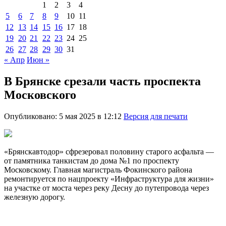
1
2
3
4
5
6
7
8
9
10
11
12
13
14
15
16
17
18
19
20
21
22
23
24
25
26
27
28
29
30
31
« Апр
Июн »
В Брянске срезали часть проспекта
Московского
Опубликовано: 5 мая 2025 в 12:12
Версия для печати
«Брянскавтодор» сфрезеровал половину старого асфальта —
от памятника танкистам до дома №1 по проспекту
Московскому. Главная магистраль Фокинского района
ремонтируется по нацпроекту «Инфраструктура для жизни»
на участке от моста через реку Десну до путепровода через
железную дорогу.