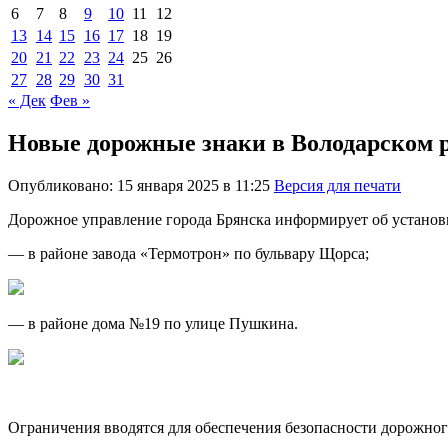
6
7
8
9
10
11
12
13
14
15
16
17
18
19
20
21
22
23
24
25
26
27
28
29
30
31
« Дек
Фев »
Новые дорожные знаки в Володарском 
Опубликовано: 15 января 2025 в 11:25
Версия для печати
Дорожное управление города Брянска информирует об установк
— в районе завода «Термотрон» по бульвару Щорса;
— в районе дома №19 по улице Пушкина.
Ограничения вводятся для обеспечения безопасности дорожно