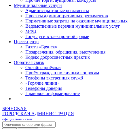
Прочие торги, аукционы, конкурсы
Муниципальные услуги
Административные регламенты
Проекты административных регламентов
Нормативные затраты на оказание муниципальных 
Ведомственные перечни муниципальных услуг
МФЦ
Госуслуги в электронной форме
Пресс-центр
Газета «Брянск»
Поздравления, обращения, выступления
Кодекс добросовестных практик
Обратная связь
Онлайн-приёмная
Приём граждан по личным вопросам
Телефоны экстренных служб
«Горячие линии»
Телефоны доверия
Правовое информирование
БРЯНСКАЯ
ГОРОДСКАЯ АДМИНИСТРАЦИЯ
официальный сайт