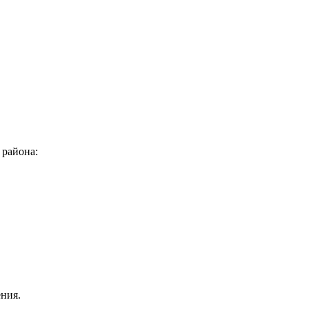
 района:
ния.