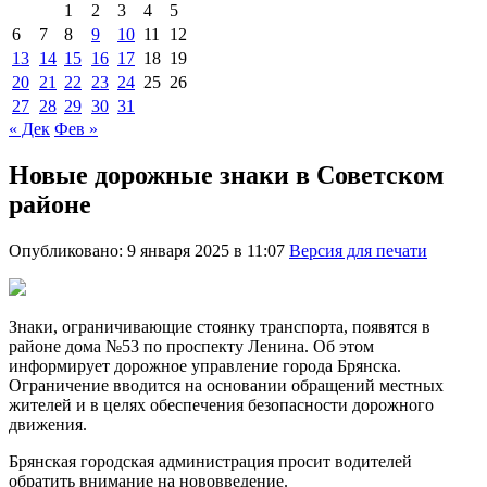
1
2
3
4
5
6
7
8
9
10
11
12
13
14
15
16
17
18
19
20
21
22
23
24
25
26
27
28
29
30
31
« Дек
Фев »
Новые дорожные знаки в Советском
районе
Опубликовано: 9 января 2025 в 11:07
Версия для печати
Знаки, ограничивающие стоянку транспорта, появятся в
районе дома №53 по проспекту Ленина. Об этом
информирует дорожное управление города Брянска.
Ограничение вводится на основании обращений местных
жителей и в целях обеспечения безопасности дорожного
движения.
Брянская городская администрация просит водителей
обратить внимание на нововведение.