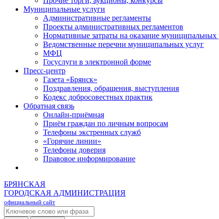
Прочие торги, аукционы, конкурсы
Муниципальные услуги
Административные регламенты
Проекты административных регламентов
Нормативные затраты на оказание муниципальных 
Ведомственные перечни муниципальных услуг
МФЦ
Госуслуги в электронной форме
Пресс-центр
Газета «Брянск»
Поздравления, обращения, выступления
Кодекс добросовестных практик
Обратная связь
Онлайн-приёмная
Приём граждан по личным вопросам
Телефоны экстренных служб
«Горячие линии»
Телефоны доверия
Правовое информирование
БРЯНСКАЯ
ГОРОДСКАЯ АДМИНИСТРАЦИЯ
официальный сайт