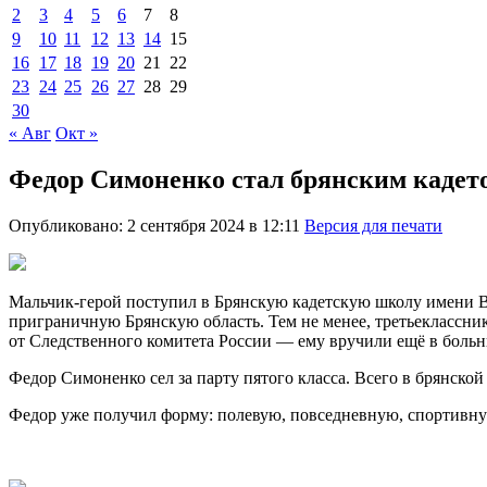
2
3
4
5
6
7
8
9
10
11
12
13
14
15
16
17
18
19
20
21
22
23
24
25
26
27
28
29
30
« Авг
Окт »
Федор Симоненко стал брянским кадет
Опубликовано: 2 сентября 2024 в 12:11
Версия для печати
Мальчик-герой поступил в Брянскую кадетскую школу имени В
приграничную Брянскую область. Тем не менее, третьеклассни
от Следственного комитета России — ему вручили ещё в боль
Федор Симоненко сел за парту пятого класса. Всего в брянской 
Федор уже получил форму: полевую, повседневную, спортивную