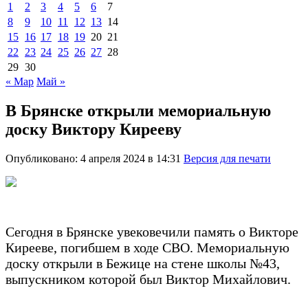
1
2
3
4
5
6
7
8
9
10
11
12
13
14
15
16
17
18
19
20
21
22
23
24
25
26
27
28
29
30
« Мар
Май »
В Брянске открыли мемориальную
доску Виктору Кирееву
Опубликовано: 4 апреля 2024 в 14:31
Версия для печати
Сегодня в Брянске увековечили память о Викторе
Кирееве, погибшем в ходе СВО. Мемориальную
доску открыли в Бежице на стене школы №43,
выпускником которой был Виктор Михайлович.