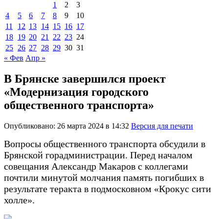
1
2
3
4
5
6
7
8
9
10
11
12
13
14
15
16
17
18
19
20
21
22
23
24
25
26
27
28
29
30
31
« Фев
Апр »
В Брянске завершился проект
«Модернизация городского
общественного транспорта»
Опубликовано: 26 марта 2024 в 14:32
Версия для печати
Вопросы общественного транспорта обсудили в
Брянской горадминистрации. Перед началом
совещания Александр Макаров с коллегами
почтили минутой молчания память погибших в
результате теракта в подмосковном «Крокус сити
холле».