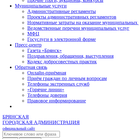
Прочие торги, аукционы, конкурсы
Муниципальные услуги
Административные регламенты
Проекты административных регламентов
Нормативные затраты на оказание муниципальных 
Ведомственные перечни муниципальных услуг
МФЦ
Госуслуги в электронной форме
Пресс-центр
Газета «Брянск»
Поздравления, обращения, выступления
Кодекс добросовестных практик
Обратная связь
Онлайн-приёмная
Приём граждан по личным вопросам
Телефоны экстренных служб
«Горячие линии»
Телефоны доверия
Правовое информирование
БРЯНСКАЯ
ГОРОДСКАЯ АДМИНИСТРАЦИЯ
официальный сайт