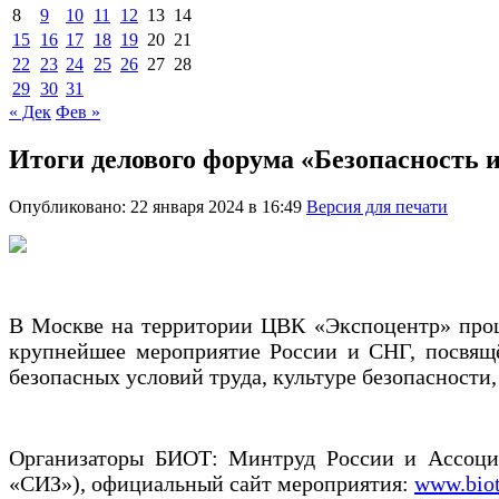
8
9
10
11
12
13
14
15
16
17
18
19
20
21
22
23
24
25
26
27
28
29
30
31
« Дек
Фев »
Итоги делового форума «Безопасность и
Опубликовано: 22 января 2024 в 16:49
Версия для печати
В Москве на территории ЦВК «Экспоцентр» прош
крупнейшее мероприятие России и СНГ, посвящё
безопасных условий труда, культуре безопасности
Организаторы БИОТ: Минтруд России и Ассоциа
«СИЗ»), официальный сайт мероприятия:
www.biot