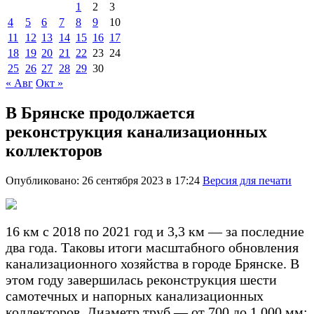
1
2
3
4
5
6
7
8
9
10
11
12
13
14
15
16
17
18
19
20
21
22
23
24
25
26
27
28
29
30
« Авг
Окт »
В Брянске продолжается
реконструкция канализационных
коллекторов
Опубликовано: 26 сентября 2023 в 17:24
Версия для печати
16 км с 2018 по 2021 год и 3,3 км — за последние
два года. Таковы итоги масштабного обновления
канализационного хозяйства в городе Брянске. В
этом году завершилась реконструкция шести
самотечных и напорных канализационных
коллекторов. Диаметр труб — от 700 до 1 000 мм: