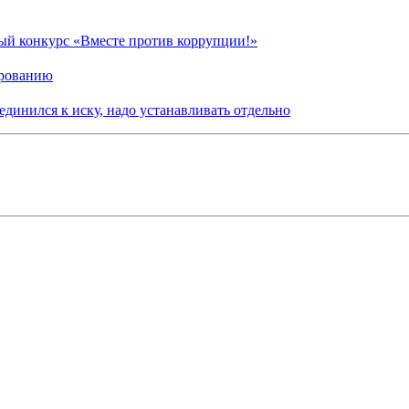
й конкурс «Вместе против коррупции!»
ированию
динился к иску, надо устанавливать отдельно