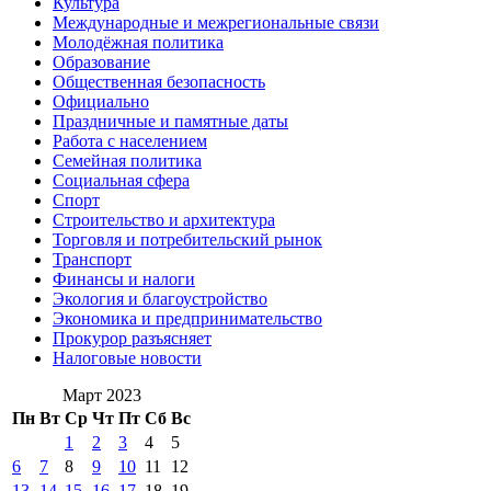
Культура
Международные и межрегиональные связи
Молодёжная политика
Образование
Общественная безопасность
Официально
Праздничные и памятные даты
Работа с населением
Семейная политика
Социальная сфера
Спорт
Строительство и архитектура
Торговля и потребительский рынок
Транспорт
Финансы и налоги
Экология и благоустройство
Экономика и предпринимательство
Прокурор разъясняет
Налоговые новости
Март 2023
Пн
Вт
Ср
Чт
Пт
Сб
Вс
1
2
3
4
5
6
7
8
9
10
11
12
13
14
15
16
17
18
19