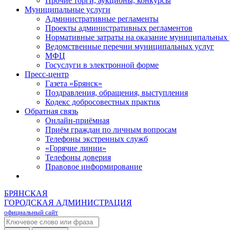
Прочие торги, аукционы, конкурсы
Муниципальные услуги
Административные регламенты
Проекты административных регламентов
Нормативные затраты на оказание муниципальных 
Ведомственные перечни муниципальных услуг
МФЦ
Госуслуги в электронной форме
Пресс-центр
Газета «Брянск»
Поздравления, обращения, выступления
Кодекс добросовестных практик
Обратная связь
Онлайн-приёмная
Приём граждан по личным вопросам
Телефоны экстренных служб
«Горячие линии»
Телефоны доверия
Правовое информирование
БРЯНСКАЯ
ГОРОДСКАЯ АДМИНИСТРАЦИЯ
официальный сайт