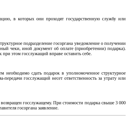
ацию, в которых они проходят государственную службу или
труктурное подразделение госоргана уведомление о получении
ый чеки, иной документ об оплате (приобретении) подарка).
к при этом госслужащий вправе оставить себе.
ем необходимо сдать подарок в уполномоченное структурное
а-передачи госслужащий несет ответственность за утрату или
ь возвращен госслужащему. При стоимости подарка свыше 3 000
тавителя госоргана заявление.