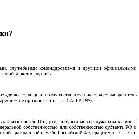
рки?
тиями, служебными командировками и другими официальными
ужащий может выкупить.
прежде всего, вещь или имущественное право, которые даритель
арением не признается (п. 1 ст. 572 ГК РФ).
х обязанностей. Подарки, полученные госслужащим в связи с
еральной собственностью или собственностью субъекта РФ и
енной гражданской службе Российской Федерации»; п. 7 ч. 3 ст.