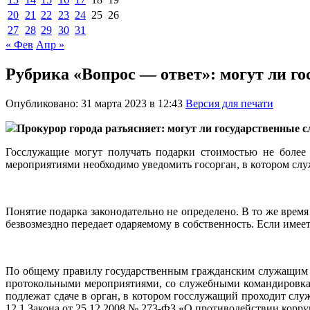
20
21
22
23
24
25
26
27
28
29
30
31
« Фев
Апр »
Рубрика «Вопрос — ответ»: могут ли г
Опубликовано: 31 марта 2023 в 12:43
Версия для печати
Прокурор города разъясняет: могут ли государственные 
Госслужащие могут получать подарки стоимостью не более
мероприятиями необходимо уведомить госорган, в котором сл
Понятие подарка законодательно не определено. В то же время
безвозмездно передает одаряемому в собственность. Если имеет 
По общему правилу государственным гражданским служащим з
протокольными мероприятиями, со служебными командировка
подлежат сдаче в орган, в котором госслужащий проходит служб
12.1 Закона от 25.12.2008 № 273-ФЗ «О противодействии корру