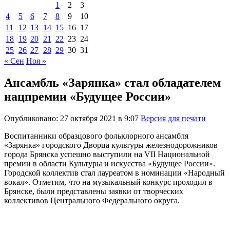
1
2
3
4
5
6
7
8
9
10
11
12
13
14
15
16
17
18
19
20
21
22
23
24
25
26
27
28
29
30
31
« Сен
Ноя »
Ансамбль «Зарянка» стал обладателем
нацпремии «Будущее России»
Опубликовано: 27 октября 2021 в 9:07
Версия для печати
Воспитанники образцового фольклорного ансамбля
«Зарянка» городского Дворца культуры железнодорожников
города Брянска успешно выступили на VII Национальной
премии в области Культуры и искусства «Будущее России».
Городской коллектив стал лауреатом в номинации «Народный
вокал». Отметим, что на музыкальный конкурс проходил в
Брянске, были представлены заявки от творческих
коллективов Центрального Федерального округа.