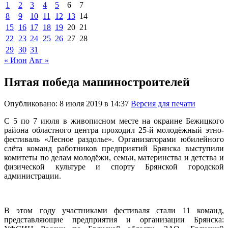
1
2
3
4
5
6
7
8
9
10
11
12
13
14
15
16
17
18
19
20
21
22
23
24
25
26
27
28
29
30
31
« Июн
Авг »
Пятая победа машиностроителей
Опубликовано: 8 июля 2019 в 14:37
Версия для печати
С 5 по 7 июля в живописном месте на окраине Бежицкого
района областного центра проходил 25-й молодёжный этно-
фестиваль «Лесное раздолье». Организаторами юбилейного
слёта команд работников предприятий Брянска выступили
комитеты по делам молодёжи, семьи, материнства и детства и
физической культуре и спорту Брянской городской
администрации.
В этом году участниками фестиваля стали 11 команд,
представляющие предприятия и организации Брянска: