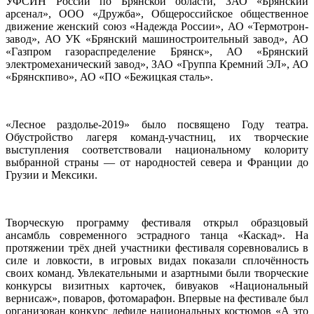
УФСИН России по Брянской области, ЗАО «Брянский
арсенал», ООО «Дружба», Общероссийское общественное
движение женский союз «Надежда России», АО «Термотрон-
завод», АО УК «Брянский машиностроительный завод», АО
«Газпром газораспределение Брянск», АО «Брянский
электромеханический завод», ЗАО «Группа Кремний ЭЛ», АО
«Брянскпиво», АО «ПО «Бежицкая сталь».
«Лесное раздолье-2019» было посвящено Году театра.
Обустройство лагеря команд-участниц, их творческие
выступления соответствовали национальному колориту
выбранной страны — от народностей севера и Франции до
Грузии и Мексики.
Творческую программу фестиваля открыл образцовый
ансамбль современного эстрадного танца «Каскад». На
протяжении трёх дней участники фестиваля соревновались в
силе и ловкости, в игровых видах показали сплочённость
своих команд. Увлекательными и азартными были творческие
конкурсы визитных карточек, бивуаков «Национальный
вернисаж», поваров, фотомарафон. Впервые на фестивале был
организован конкурс дефиле национальных костюмов «А это