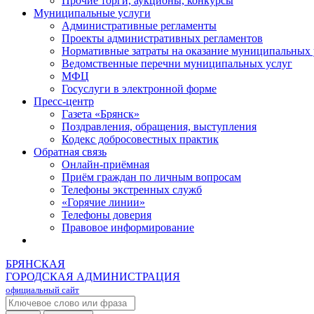
Прочие торги, аукционы, конкурсы
Муниципальные услуги
Административные регламенты
Проекты административных регламентов
Нормативные затраты на оказание муниципальных 
Ведомственные перечни муниципальных услуг
МФЦ
Госуслуги в электронной форме
Пресс-центр
Газета «Брянск»
Поздравления, обращения, выступления
Кодекс добросовестных практик
Обратная связь
Онлайн-приёмная
Приём граждан по личным вопросам
Телефоны экстренных служб
«Горячие линии»
Телефоны доверия
Правовое информирование
БРЯНСКАЯ
ГОРОДСКАЯ АДМИНИСТРАЦИЯ
официальный сайт