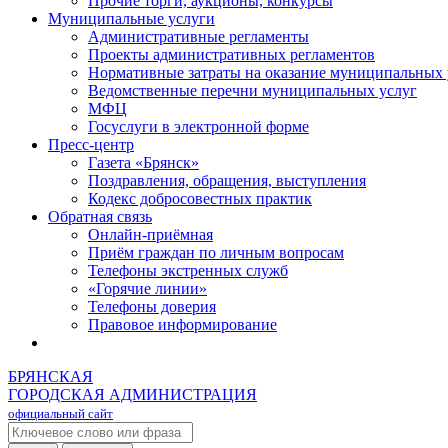
Прочие торги, аукционы, конкурсы
Муниципальные услуги
Административные регламенты
Проекты административных регламентов
Нормативные затраты на оказание муниципальных 
Ведомственные перечни муниципальных услуг
МФЦ
Госуслуги в электронной форме
Пресс-центр
Газета «Брянск»
Поздравления, обращения, выступления
Кодекс добросовестных практик
Обратная связь
Онлайн-приёмная
Приём граждан по личным вопросам
Телефоны экстренных служб
«Горячие линии»
Телефоны доверия
Правовое информирование
БРЯНСКАЯ
ГОРОДСКАЯ АДМИНИСТРАЦИЯ
официальный сайт