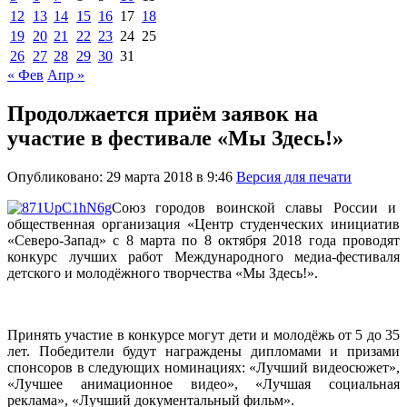
12
13
14
15
16
17
18
19
20
21
22
23
24
25
26
27
28
29
30
31
« Фев
Апр »
Продолжается приём заявок на
участие в фестивале «Мы Здесь!»
Опубликовано: 29 марта 2018 в 9:46
Версия для печати
Союз городов воинской славы России и
общественная организация «Центр студенческих инициатив
«Северо-Запад» с 8 марта по 8 октября 2018 года проводят
конкурс лучших работ Международного медиа-фестиваля
детского и молодёжного творчества «Мы Здесь!».
Принять участие в конкурсе могут дети и молодёжь от 5 до 35
лет. Победители будут награждены дипломами и призами
спонсоров в следующих номинациях: «Лучший видеосюжет»,
«Лучшее анимационное видео», «Лучшая социальная
реклама», «Лучший документальный фильм».