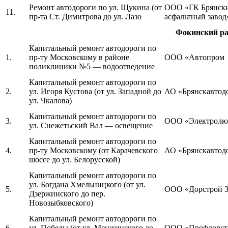
Ремонт автодороги по ул. Щукина (от
ООО «ГК Брянск
11.
пр-та Ст. Димитрова до ул. Лазо
асфальтный завод
Фокинский р
Капитальный ремонт автодороги по
1.
пр-ту Московскому в районе
ООО «Автопром
поликлиники №5 — водоотведение
Капитальный ремонт автодороги по
2.
ул. Игоря Кустова (от ул. Западной до
АО «Брянскавтод
ул. Чкалова)
Капитальный ремонт автодороги по
3.
ООО «Электролю
ул. Снежетьский Вал — освещение
Капитальный ремонт автодороги по
4.
пр-ту Московскому (от Карачевского
АО «Брянскавтод
шоссе до ул. Белорусской)
Капитальный ремонт автодороги по
ул. Богдана Хмельницкого (от ул.
5.
ООО «Дорстрой 
Дзержинского до пер.
Новозыбковского)
Капитальный ремонт автодороги по
6.
ул. Победы (от ул. Менжинского до
ООО «Профдорст