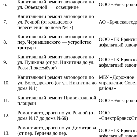
Капитальный ремонт автодороги по
6.
ООО «Электролю
ул. Объездной — освещение
Капитальный ремонт автодороги по
7.
ул. Речной (от кольцевого
АО «Брянскавтод
пересечения до дома №17)
Капитальный ремонт автодороги по
ООО «ГК Брянск
8.
пер. Чернышевского — устройство
асфальтный завод
тротуара
Капитальный ремонт автодороги по
ООО «ГК Брянск
9.
ул. Пушкина (от ул. Никитина до ул.
асфальтный завод
Розы Люксембург)
Капитальный ремонт автодороги по
МБУ «Дорожное
10.
ул. Володарского (от ул. Никитина до
управление Совет
дома №1)
района»
Капитальный ремонт Привокзальной
11.
ООО «Электролю
площади
Ремонт автодороги по ул. Речной (от
ООО
12.
дома №17 до дома №69)
«СпектрБрянскСт
Ремонт автодороги по ул. Димитрова
ООО «ГК Брянск
13.
(от пер. Герцена до пер.
асфальтный завод