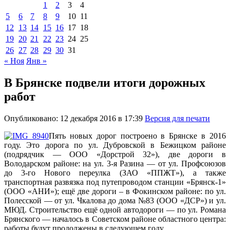
1
2
3
4
5
6
7
8
9
10
11
12
13
14
15
16
17
18
19
20
21
22
23
24
25
26
27
28
29
30
31
« Ноя
Янв »
В Брянске подвели итоги дорожных
работ
Опубликовано: 12 декабря 2016 в 17:39
Версия для печати
Пять новых дорог построено в Брянске в 2016
году. Это дорога по ул. Дубровской в Бежицком районе
(подрядчик — ООО «Дорстрой 32»), две дороги в
Володарском районе: на ул. 3-я Разина — от ул. Профсоюзов
до 3-го Нового переулка (ЗАО «ППЖТ»), а также
транспортная развязка под путепроводом станции «Брянск-1»
(ООО «АНИ»); ещё две дороги – в Фокинском районе: по ул.
Полесской — от ул. Чкалова до дома №83 (ООО «ДСР») и ул.
МЮД. Строительство ещё одной автодороги — по ул. Романа
Брянского — началось в Советском районе областного центра:
работы будут продолжены в следующем году.