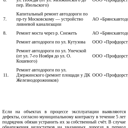
пер. Июльского)
Капитальный ремонт автодороги по
7.
пр-ту Московскому — устройство
АО «Брянскавтод
ливневой канализации
8.
Ремонт моста через р. Снежеть
АО «Брянскавтод
Ремонт автодороги по ул. Кутузова
ООО «Профдорст
Ремонт автодороги по ул. Унечской
(от ул. 7-го Ноября до ул. О.
ООО «Профдорст
Кошевого)
Ремонт автодороги по ул.
11.
Дзержинского (ремонт площади у ДК
ООО «Профдорст
Железнодорожников)
Если на объектах в процессе эксплуатации выявляются
дефекты, согласно муниципальному контракту в течение 5 лет
подрядчик обязан устранить их за собственный счёт. В случае
обнаружения недостатков на указанных дорогах в период