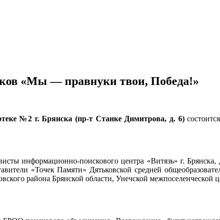
иков «Мы — правнуки твои, Победа!»
отеке №2 г. Брянска (пр-т Станке Димитрова, д. 6)
состоится
висты информационно-поискового центра «Витязь» г. Брянска, 
ставители «Точек Памяти» Дятьковской средней общеобразоват
вского района Брянской области, Унечской межпоселенческой ц