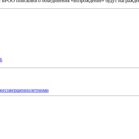
и БРОО поискового объединения «Возрождение» будут награжд
6
с несовершеннолетними