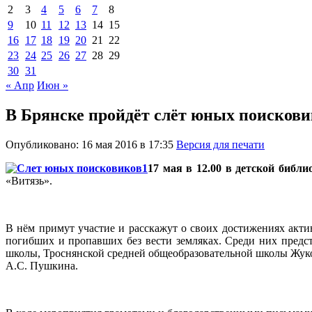
2
3
4
5
6
7
8
9
10
11
12
13
14
15
16
17
18
19
20
21
22
23
24
25
26
27
28
29
30
31
« Апр
Июн »
В Брянске пройдёт слёт юных поисков
Опубликовано: 16 мая 2016 в 17:35
Версия для печати
17 мая в 12.00 в детской библи
«Витязь».
В нём примут участие и расскажут о своих достижениях акти
погибших и пропавших без вести земляках. Среди них пред
школы, Троснянской средней общеобразовательной школы Жуко
А.С. Пушкина.