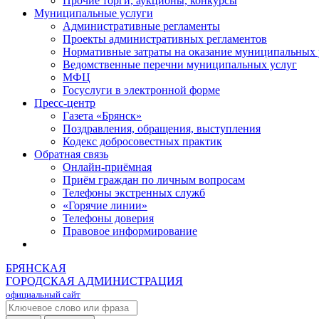
Прочие торги, аукционы, конкурсы
Муниципальные услуги
Административные регламенты
Проекты административных регламентов
Нормативные затраты на оказание муниципальных 
Ведомственные перечни муниципальных услуг
МФЦ
Госуслуги в электронной форме
Пресс-центр
Газета «Брянск»
Поздравления, обращения, выступления
Кодекс добросовестных практик
Обратная связь
Онлайн-приёмная
Приём граждан по личным вопросам
Телефоны экстренных служб
«Горячие линии»
Телефоны доверия
Правовое информирование
БРЯНСКАЯ
ГОРОДСКАЯ АДМИНИСТРАЦИЯ
официальный сайт