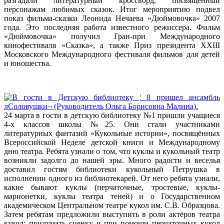
разгадали литературный кроссворд, посвящённый
персонажам любимых сказок. Итог мероприятию подвел
показ фильма-сказки Леонида Нечаева «Дюймовочка» 2007
года. Это последняя работа известного режиссера. Фильм
«Дюймовочка» получил Гран-при Международного
кинофестиваля «Сказка», а также Приз президента ХХIII
Московского Международного фестиваля фильмов для детей
и юношества.
24 марта в гости в детскую библиотеку №1 пришли учащиеся
4-х классов школы №25. Они стали участниками
литературных фантазий «Кукольные истории», посвящённых
Всероссийской Неделе детской книги и Международному
дню театра. Ребята узнали о том, что куклы и кукольный театр
возникли задолго до нашей эры. Много радости и веселья
доставил гостям библиотеки кукольный Петрушка в
исполнении одного из библиотекарей. От него ребята узнали,
какие бывают куклы (перчаточные, тростевые, куклы-
марионетки, куклы театра теней) и о Государственном
академическом Центральном театре кукол им. С.В. Образцова.
Затем ребятам предложили выступить в роли актёров театра
кукол: придумать сценку и при помощи перчаточных кукол