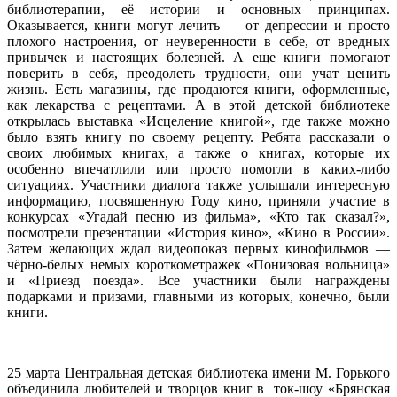
библиотерапии, её истории и основных принципах.
Оказывается, книги могут лечить — от депрессии и просто
плохого настроения, от неуверенности в себе, от вредных
привычек и настоящих болезней. А еще книги помогают
поверить в себя, преодолеть трудности, они учат ценить
жизнь. Есть магазины, где продаются книги, оформленные,
как лекарства с рецептами. А в этой детской библиотеке
открылась выставка «Исцеление книгой», где также можно
было взять книгу по своему рецепту. Ребята рассказали о
своих любимых книгах, а также о книгах, которые их
особенно впечатлили или просто помогли в каких-либо
ситуациях. Участники диалога также услышали интересную
информацию, посвященную Году кино, приняли участие в
конкурсах «Угадай песню из фильма», «Кто так сказал?»,
посмотрели презентации «История кино», «Кино в России».
Затем желающих ждал видеопоказ первых кинофильмов —
чёрно-белых немых короткометражек «Понизовая вольница»
и «Приезд поезда». Все участники были награждены
подарками и призами, главными из которых, конечно, были
книги.
25 марта Центральная детская библиотека имени М. Горького
объединила любителей и творцов книг в ток-шоу «Брянская