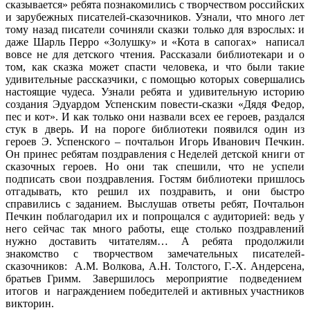
сказывается» ребята познакомились с творчеством российских
и зарубежных писателей-сказочников. Узнали, что много лет
тому назад писатели сочиняли сказки только для взрослых: и
даже Шарль Перро «Золушку» и «Кота в сапогах» написал
вовсе не для детского чтения. Рассказали библиотекари и о
том, как сказка может спасти человека, и что были такие
удивительные рассказчики, с помощью которых совершались
настоящие чудеса. Узнали ребята и удивительную историю
создания Эдуардом Успенским повести-сказки «Дядя Федор,
пес и кот». И как только они назвали всех ее героев, раздался
стук в дверь. И на пороге библиотеки появился один из
героев Э. Успенского – почтальон Игорь Иванович Печкин.
Он принес ребятам поздравления с Неделей детской книги от
сказочных героев. Но они так спешили, что не успели
подписать свои поздравления. Гостям библиотеки пришлось
отгадывать, кто решил их поздравить, и они быстро
справились с заданием. Выслушав ответы ребят, Почтальон
Печкин поблагодарил их и попрощался с аудиторией: ведь у
него сейчас так много работы, еще столько поздравлений
нужно доставить читателям… А ребята продолжили
знакомство с творчеством замечательных писателей-
сказочников: А.М. Волкова, А.Н. Толстого, Г.-Х. Андерсена,
братьев Гримм. Завершилось мероприятие подведением
итогов и награждением победителей и активных участников
викторин.