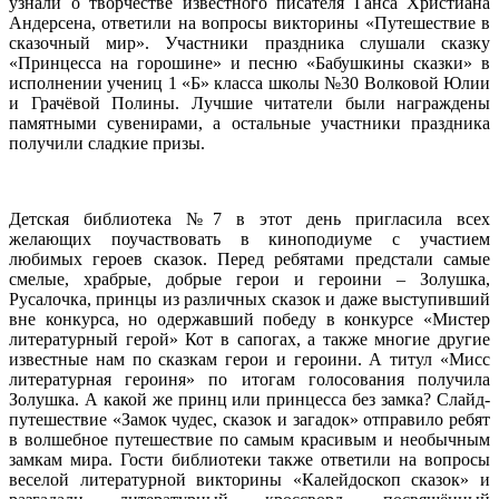
узнали о творчестве известного писателя Ганса Христиана
Андерсена, ответили на вопросы викторины «Путешествие в
сказочный мир». Участники праздника слушали сказку
«Принцесса на горошине» и песню «Бабушкины сказки» в
исполнении учениц 1 «Б» класса школы №30 Волковой Юлии
и Грачёвой Полины. Лучшие читатели были награждены
памятными сувенирами, а остальные участники праздника
получили сладкие призы.
Детская библиотека №7 в этот день пригласила всех
желающих поучаствовать в киноподиуме с участием
любимых героев сказок. Перед ребятами предстали самые
смелые, храбрые, добрые герои и героини – Золушка,
Русалочка, принцы из различных сказок и даже выступивший
вне конкурса, но одержавший победу в конкурсе «Мистер
литературный герой» Кот в сапогах, а также многие другие
известные нам по сказкам герои и героини. А титул «Мисс
литературная героиня» по итогам голосования получила
Золушка. А какой же принц или принцесса без замка? Слайд-
путешествие «Замок чудес, сказок и загадок» отправило ребят
в волшебное путешествие по самым красивым и необычным
замкам мира. Гости библиотеки также ответили на вопросы
веселой литературной викторины «Калейдоскоп сказок» и