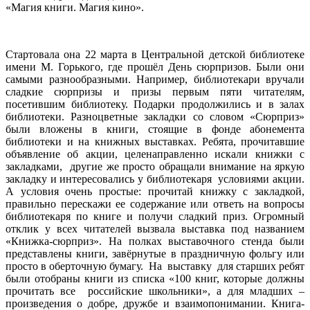
«Магия книги. Магия кино».
Стартовала она 22 марта в Центральной детской библиотеке
имени М. Горького, где прошёл День сюрпризов. Были они
самыми разнообразными. Например, библиотекари вручали
сладкие сюрпризы и призы первым пяти читателям,
посетившим библиотеку. Подарки продолжились и в залах
библиотеки. Разноцветные закладки со словом «Сюрприз»
были вложены в книги, стоящие в фонде абонемента
библиотеки и на книжных выставках. Ребята, прочитавшие
объявление об акции, целенаправленно искали книжки с
закладками, другие же просто обращали внимание на яркую
закладку и интересовались у библиотекаря условиями акции.
А условия очень простые: прочитай книжку с закладкой,
правильно перескажи ее содержание или ответь на вопросы
библиотекаря по книге и получи сладкий приз. Огромный
отклик у всех читателей вызвала выставка под названием
«Книжка-сюрприз». На полках выставочного стенда были
представлены книги, завёрнутые в праздничную фольгу или
просто в оберточную бумагу. На выставку для старших ребят
были отобраны книги из списка «100 книг, которые должны
прочитать все российские школьники», а для младших –
произведения о добре, дружбе и взаимопонимании. Книга-