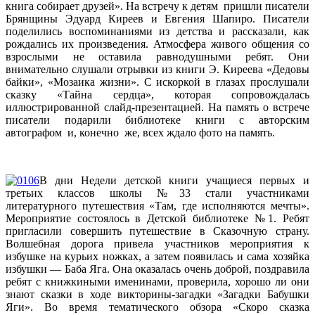
книга собирает друзей». На встречу к детям пришли писатели
Брянщины Эдуард Киреев и Евгения Шапиро. Писатели
поделились воспоминаниями из детства и рассказали, как
рождались их произведения. Атмосфера живого общения со
взрослыми не оставила равнодушными ребят. Они
внимательно слушали отрывки из книги Э. Киреева «Дедовы
байки», «Мозаика жизни». С искоркой в глазах прослушали
сказку «Тайна сердца», которая сопровождалась
иллюстрированной слайд-презентацией. На память о встрече
писатели подарили библиотеке книги с авторским
автографом и, конечно же, всех ждало фото на память.
В дни Недели детской книги учащиеся первых и
третьих классов школы №33 стали участниками
литературного путешествия «Там, где исполняются мечты».
Мероприятие состоялось в Детской библиотеке №1. Ребят
пригласили совершить путешествие в Сказочную страну.
Волшебная дорога привела участников мероприятия к
избушке на курьих ножках, а затем появилась и сама хозяйка
избушки — Баба Яга. Она оказалась очень доброй, поздравила
ребят с книжкиными именинами, проверила, хорошо ли они
знают сказки в ходе викторины-загадки «Загадки Бабушки
Яги». Во время тематического обзора «Скоро сказка