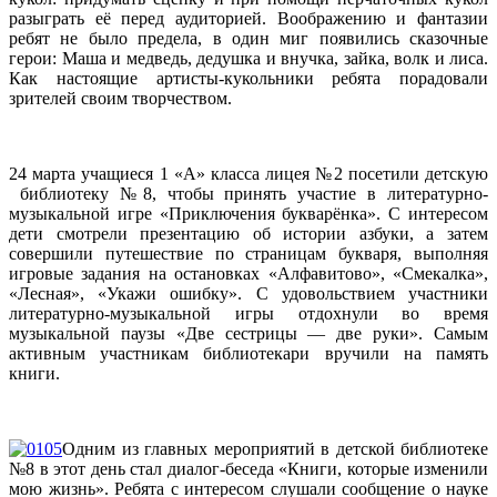
разыграть её перед аудиторией. Воображению и фантазии
ребят не было предела, в один миг появились сказочные
герои: Маша и медведь, дедушка и внучка, зайка, волк и лиса.
Как настоящие артисты-кукольники ребята порадовали
зрителей своим творчеством.
24 марта учащиеся 1 «А» класса лицея №2 посетили детскую
библиотеку №8, чтобы принять участие в литературно-
музыкальной игре «Приключения букварёнка». С интересом
дети смотрели презентацию об истории азбуки, а затем
совершили путешествие по страницам букваря, выполняя
игровые задания на остановках «Алфавитово», «Смекалка»,
«Лесная», «Укажи ошибку». С удовольствием участники
литературно-музыкальной игры отдохнули во время
музыкальной паузы «Две сестрицы — две руки». Самым
активным участникам библиотекари вручили на память
книги.
Одним из главных мероприятий в детской библиотеке
№8 в этот день стал диалог-беседа «Книги, которые изменили
мою жизнь». Ребята с интересом слушали сообщение о науке