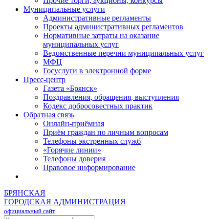
Прочие торги, аукционы, конкурсы
Муниципальные услуги
Административные регламенты
Проекты административных регламентов
Нормативные затраты на оказание
муниципальных услуг
Ведомственные перечни муниципальных услуг
МФЦ
Госуслуги в электронной форме
Пресс-центр
Газета «Брянск»
Поздравления, обращения, выступления
Кодекс добросовестных практик
Обратная связь
Онлайн-приёмная
Приём граждан по личным вопросам
Телефоны экстренных служб
«Горячие линии»
Телефоны доверия
Правовое информирование
БРЯНСКАЯ
ГОРОДСКАЯ АДМИНИСТРАЦИЯ
официальный сайт