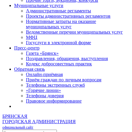
Прочие торги, аукционы, конкурсы
Муниципальные услуги
Административные регламенты
Проекты административных регламентов
Нормативные затраты на оказание
муниципальных услуг
Ведомственные перечни муниципальных услуг
МФЦ
Госуслуги в электронной форме
Пресс-центр
Газета «Брянск»
Поздравления, обращения, выступления
Кодекс добросовестных практик
Обратная связь
Онлайн-приёмная
Приём граждан по личным вопросам
Телефоны экстренных служб
«Горячие линии»
Телефоны доверия
Правовое информирование
БРЯНСКАЯ
ГОРОДСКАЯ АДМИНИСТРАЦИЯ
официальный сайт