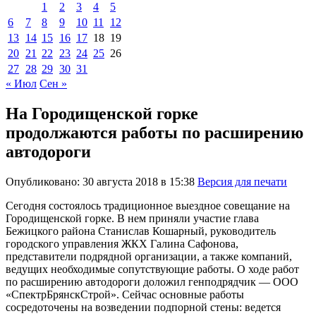
1
2
3
4
5
6
7
8
9
10
11
12
13
14
15
16
17
18
19
20
21
22
23
24
25
26
27
28
29
30
31
« Июл
Сен »
На Городищенской горке
продолжаются работы по расширению
автодороги
Опубликовано: 30 августа 2018 в 15:38
Версия для печати
Сегодня состоялось традиционное выездное совещание на
Городищенской горке. В нем приняли участие глава
Бежицкого района Станислав Кошарный, руководитель
городского управления ЖКХ Галина Сафонова,
представители подрядной организации, а также компаний,
ведущих необходимые сопутствующие работы. О ходе работ
по расширению автодороги доложил генподрядчик — ООО
«СпектрБрянскСтрой». Сейчас основные работы
сосредоточены на возведении подпорной стены: ведется